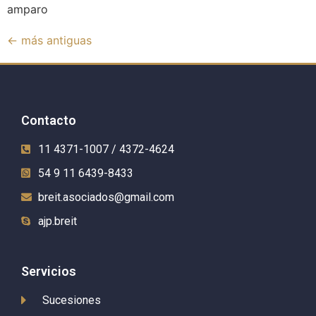
amparo
←
más antiguas
Contacto
11 4371-1007 / 4372-4624
54 9 11 6439-8433
breit.asociados@gmail.com
ajp.breit
Servicios
Sucesiones