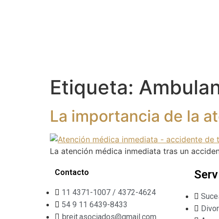
Etiqueta:
Ambulan
La importancia de la 
La atención médica inmediata tras un acciden
Contacto
Serv
11 4371-1007 / 4372-4624
Suce
54 9 11 6439-8433
Divo
breit.asociados@gmail.com