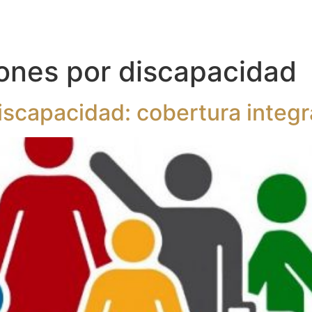
Inicio
S
ones por discapacidad
iscapacidad: cobertura integr