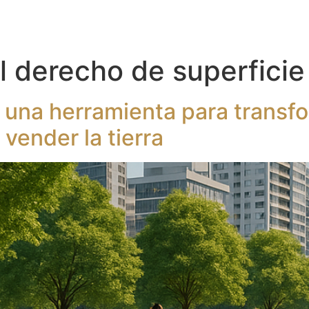
Inicio
S
l derecho de superficie
: una herramienta para transf
 vender la tierra