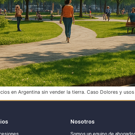
cios en Argentina sin vender la tierra. Caso Dolores y uso
cios
Nosotros
cesiones
Somos un equipo de abogado