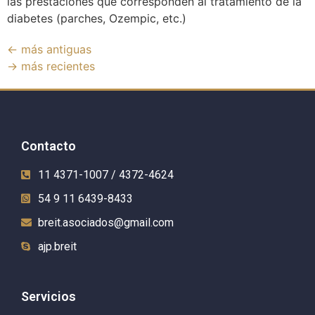
las prestaciones que corresponden al tratamiento de la
diabetes (parches, Ozempic, etc.)
←
más antiguas
→
más recientes
Contacto
11 4371-1007 / 4372-4624
54 9 11 6439-8433
breit.asociados@gmail.com
ajp.breit
Servicios