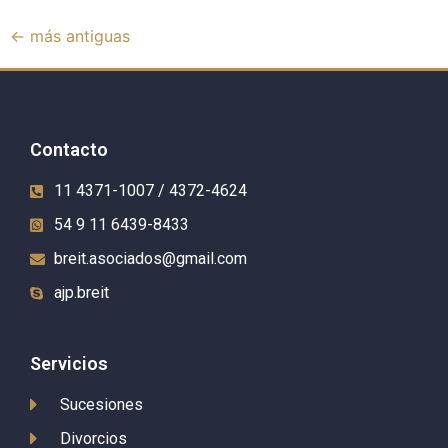
←
más antiguas
Contacto
11 4371-1007 / 4372-4624
54 9 11 6439-8433
breit.asociados@gmail.com
ajp.breit
Servicios
Sucesiones
Divorcios