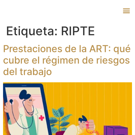
Etiqueta:
RIPTE
Prestaciones de la ART: qué
cubre el régimen de riesgos
del trabajo