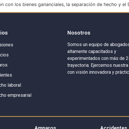
ón con los bienes gananciales, la separación de hecho y el 
cios
Nosotros
Somos un equipo de abogado
siones
altamente capacitados y
rcios
experimentados con más de 2
ros
trayectoria. Ejercemos nuestra
con visión innovadora y práctic
dentes
ho laboral
cho empresarial
Amparos
Accidentes