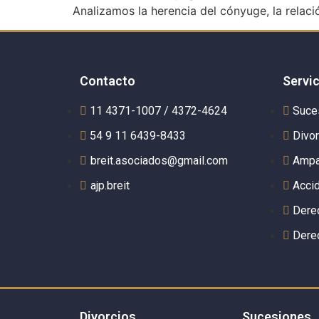
Analizamos la herencia del cónyuge, la relaci
Contacto
Servi
11 4371-1007 / 4372-4624
Suce
54 9 11 6439-8433
Divo
breit.asociados@gmail.com
Ampa
ajp.breit
Acci
Derec
Dere
Divorcios
Sucesiones