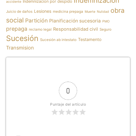
Indemnización
Indemnizacion por despido
accidente
obra
Lesiones
Juicio de daños
medicina prepaga
Muerte
Nulidad
social
Partición
Planificación sucesoria
PMO
prepaga
Responsabilidad civil
reclamo legal
Seguro
Sucesión
Testamento
Sucesión ab intestato
Transmision
0
Puntaje del artículo