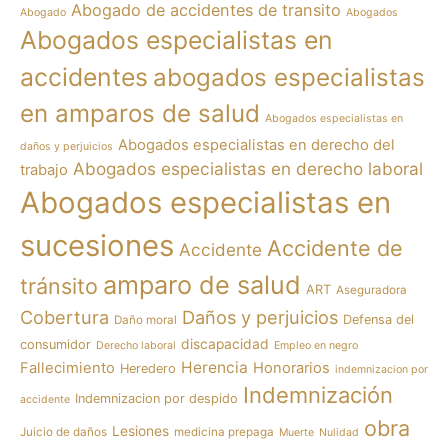
Abogado de accidentes de transito
Abogado
Abogados
Abogados especialistas en
accidentes
abogados especialistas
en amparos de salud
Abogados especialistas en
Abogados especialistas en derecho del
daños y perjuicios
Abogados especialistas en derecho laboral
trabajo
Abogados especialistas en
sucesiones
Accidente de
Accidente
amparo de salud
tránsito
ART
Aseguradora
Cobertura
Daños y perjuicios
Defensa del
Daño moral
discapacidad
consumidor
Derecho laboral
Empleo en negro
Herencia
Fallecimiento
Honorarios
Heredero
indemnizacion por
Indemnización
Indemnizacion por despido
accidente
obra
Lesiones
Juicio de daños
medicina prepaga
Muerte
Nulidad