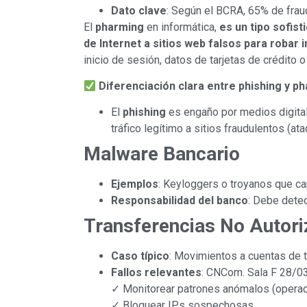
Dato clave
: Según el BCRA, 65% de frau
El
pharming
en informática,
es un tipo sofist
de Internet a sitios web falsos para robar 
inicio de sesión, datos de tarjetas de crédito 
Diferenciación clara entre phishing y p
El
phishing
es engaño por medios digitale
tráfico legítimo a sitios fraudulentos (at
Malware Bancario
Ejemplos
: Keyloggers o troyanos que ca
Responsabilidad del banco
: Debe dete
Transferencias No Autor
Caso típico
: Movimientos a cuentas de t
Fallos relevantes
: CNCom. Sala F 28/0
✓ Monitorear patrones anómalos (operaci
✓ Bloquear IPs sospechosas