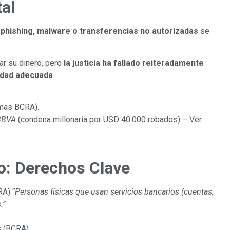
tal
r
phishing, malware o transferencias no autorizadas
se
r su dinero, pero
la justicia ha fallado reiteradamente
idad adecuada
.
mas BCRA).
 BBVA
(condena millonaria por USD 40.000 robados) – Ver
o: Derechos Clave
RA):
“Personas físicas que usan servicios bancarios (cuentas,
.”
s (BCRA).