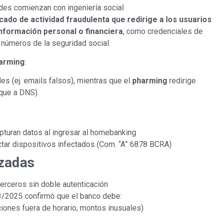
des comienzan con ingeniería social
icado de actividad fraudulenta que redirige a los usuarios
información personal o financiera
, como credenciales de
o números de la seguridad social.
harming
:
s (ej. emails falsos), mientras que el
pharming
redirige
aque a DNS).
pturan datos al ingresar al homebanking
ctar dispositivos infectados (Com. “A” 6878 BCRA)
izadas
erceros sin doble autenticación
3/2025 confirmó que el banco debe:
ones fuera de horario, montos inusuales)