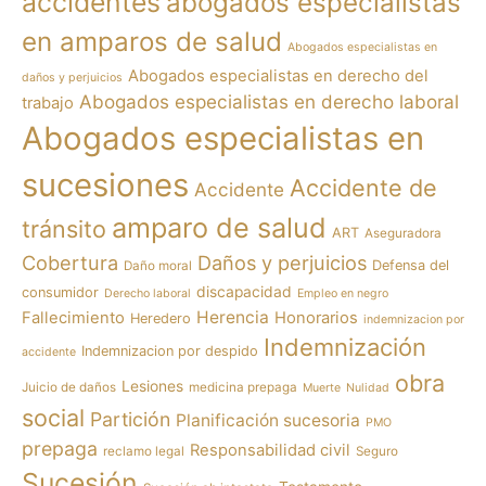
accidentes
abogados especialistas
en amparos de salud
Abogados especialistas en
Abogados especialistas en derecho del
daños y perjuicios
Abogados especialistas en derecho laboral
trabajo
Abogados especialistas en
sucesiones
Accidente de
Accidente
amparo de salud
tránsito
ART
Aseguradora
Cobertura
Daños y perjuicios
Defensa del
Daño moral
discapacidad
consumidor
Derecho laboral
Empleo en negro
Herencia
Fallecimiento
Honorarios
Heredero
indemnizacion por
Indemnización
Indemnizacion por despido
accidente
obra
Lesiones
Juicio de daños
medicina prepaga
Muerte
Nulidad
social
Partición
Planificación sucesoria
PMO
prepaga
Responsabilidad civil
reclamo legal
Seguro
Sucesión