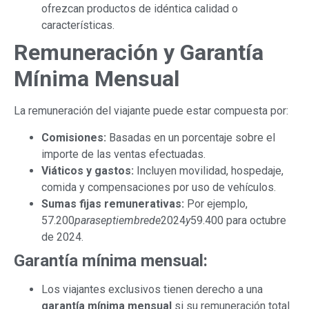
ofrezcan productos de idéntica calidad o
características.
Remuneración y Garantía
Mínima Mensual
La remuneración del viajante puede estar compuesta por:
Comisiones:
Basadas en un porcentaje sobre el
importe de las ventas efectuadas.
Viáticos y gastos:
Incluyen movilidad, hospedaje,
comida y compensaciones por uso de vehículos.
Sumas fijas remunerativas:
Por ejemplo,
57.200
p
a
r
a
se
pt
i
e
mb
re
d
e
2024
y
59.400 para octubre
de 2024.
Garantía mínima mensual:
Los viajantes exclusivos tienen derecho a una
garantía mínima mensual
si su remuneración total