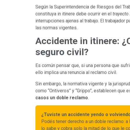
Según la Superintendencia de Riesgos del Trab
constituya in itinere debe ocurrir en el
trayecto
interrupciones ajenas al trabajo. El trabajador
las normas vigentes.
Accidente in itinere: 
seguro civil?
Es común pensar que, si una persona que sufrió
ello implica una renuncia al reclamo civil.
Sin embargo, la normativa vigente y la jurispru
como “Ontiveros” y “Grippo”, establecen que es
casos un doble reclamo
.
¿Tuviste un accidente yendo o volviendo
Podés tener derecho a un doble reclamo: a 
lo sabe y cobra solo la mitad de lo que le 