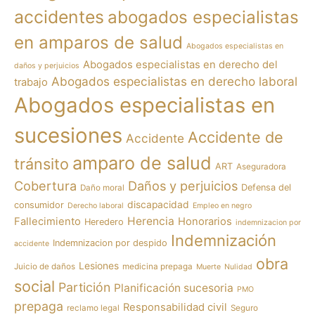
accidentes
abogados especialistas
en amparos de salud
Abogados especialistas en
Abogados especialistas en derecho del
daños y perjuicios
Abogados especialistas en derecho laboral
trabajo
Abogados especialistas en
sucesiones
Accidente de
Accidente
amparo de salud
tránsito
ART
Aseguradora
Cobertura
Daños y perjuicios
Defensa del
Daño moral
discapacidad
consumidor
Derecho laboral
Empleo en negro
Herencia
Fallecimiento
Honorarios
Heredero
indemnizacion por
Indemnización
Indemnizacion por despido
accidente
obra
Lesiones
Juicio de daños
medicina prepaga
Muerte
Nulidad
social
Partición
Planificación sucesoria
PMO
prepaga
Responsabilidad civil
reclamo legal
Seguro